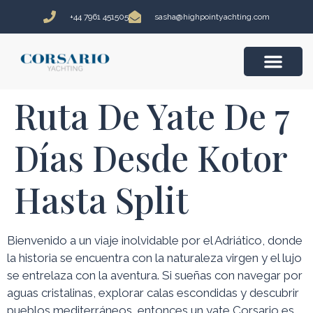
+44 7961 451505
sasha@highpointyachting.com
VIAJES EN VELERO
Ruta De Yate De 7
Días Desde Kotor
Hasta Split
Bienvenido a un viaje inolvidable por el Adriático, donde
la historia se encuentra con la naturaleza virgen y el lujo
se entrelaza con la aventura. Si sueñas con navegar por
aguas cristalinas, explorar calas escondidas y descubrir
pueblos mediterráneos, entonces un yate Corsario es